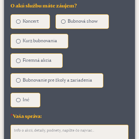
O akú službu máte záujem?
Koncert
Bubnová show
Kurz bubnovania
Firemná akcia
Bubnovanie pre školy a zariadenia
Iné
*
Vaša správa: