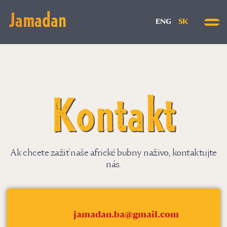
Jamadan
ENG
SK
Kontakt
Ak chcete zažiť naše africké bubny naživo, kontaktujte
nás.
jamadan.ba@gmail.com