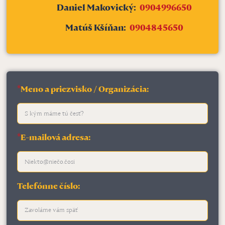
Daniel Makovický:
0904996650
Matúš Kšíňan:
0904845650
*
Meno a priezvisko / Organizácia:
*
E-mailová adresa:
Telefónne číslo: