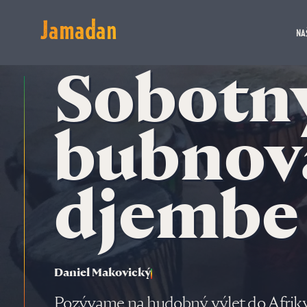
Jamadan
NA
Sobotn
bubnov
djembe 
Daniel Makovický
Pozývame na hudobný výlet do Afriky