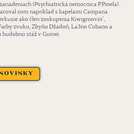
zariadeniach (Psychiatrická nemocnica P.Pinela).
pracoval som napríklad s kapelami Campana
rkusie ako člen zoskupenia Kiwigroovin´,
 Farby zvuku, Zbyňo Džadoň, La3no Cubano a
ú hudobnú stáž v Guinei
 NOVINKY