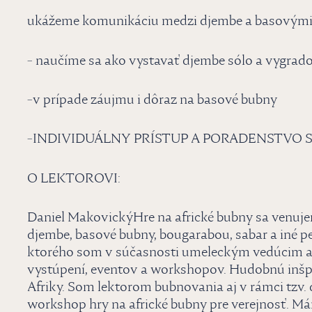
ukážeme komunikáciu medzi djembe a basovým
- naučíme sa ako vystavať djembe sólo a vygrad
-v prípade záujmu i dôraz na basové bubny
-INDIVIDUÁLNY PRÍSTUP A PORADENSTVO
O LEKTOROVI:
Daniel MakovickýHre na africké bubny sa venuj
djembe, basové bubny, bougarabou, sabar a iné
ktorého som v súčasnosti umeleckým vedúcim a
vystúpení, eventov a workshopov. Hudobnú inšpi
Afriky. Som lektorom bubnovania aj v rámci tzv.
workshop hry na africké bubny pre verejnosť. M