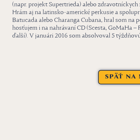
(napr. projekt Supertrieda) alebo zdravotníckych 
Hrám aj na latinsko-americké perkusie a spolu
Batucada alebo Charanga Cubana, hral som na pe
hosťujem i na nahrávaní CD (Scesta, GoMaHa –
ďalší). V januári 2016 som absolvoval 5 týždňov
SPÄŤ NA