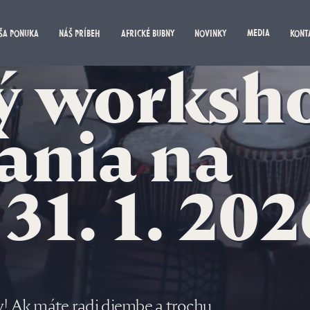
MEDIA
ŠA PONUKA
NÁŠ PRÍBEH
AFRICKÉ BUBNY
NOVINKY
KONT
ý worksh
ania na
31. 1. 202
! Ak máte radi djembe a trochu