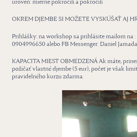
úroveň: mierne pokročilí a pokročilí
OKREM DJEMBE SI MOŽETE VYSKÚŠAŤ AJ H
Prihlášky: na workshop sa prihlásite mailom na 
0904996650 alebo FB Messenger: Daniel Jamad
KAPACITA MIEST OBMEDZENÁ Ak máte, prineste 
požičať vlastné djembe (5 eur), počet je však li
pravidelného kurzu zdarma.