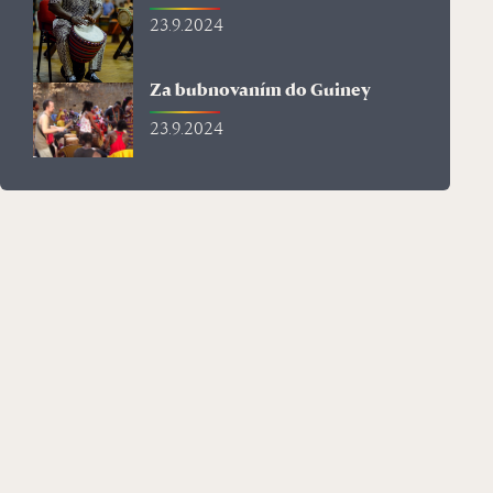
23.9.2024
Za bubnovaním do Guiney
23.9.2024