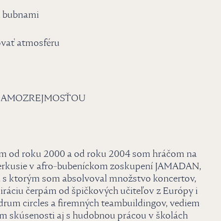
i bubnami
ovať atmosféru
 SAMOZREJMOSŤOU
em od roku 2000 a od roku 2004 som hráčom na
 perkusie v afro-bubeníckom zoskupení JAMADAN,
 s ktorým som absolvoval množstvo koncertov,
ráciu čerpám od špičkových učiteľov z Európy i
 drum circles a firemných teambuildingov, vediem
ám skúsenosti aj s hudobnou prácou v školách