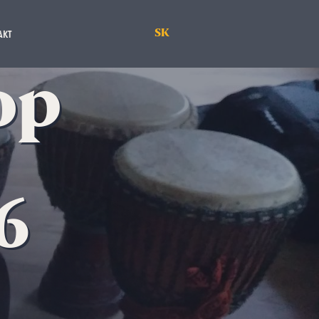
SK
AKT
op
6