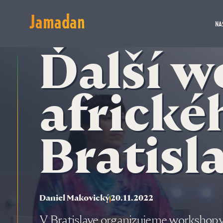
Jamadan
NA
Ďalší 
africké
Bratisl
Daniel Makovický
20.11.2022
V Bratislave organizujeme workshopy