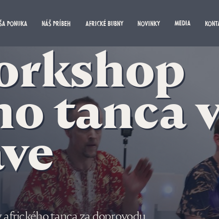
MEDIA
ŠA PONUKA
NÁŠ PRÍBEH
AFRICKÉ BUBNY
NOVINKY
KONT
workshop
ho tanca 
ave
 afrického tanca za doprovodu