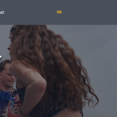
SK
AKT
v