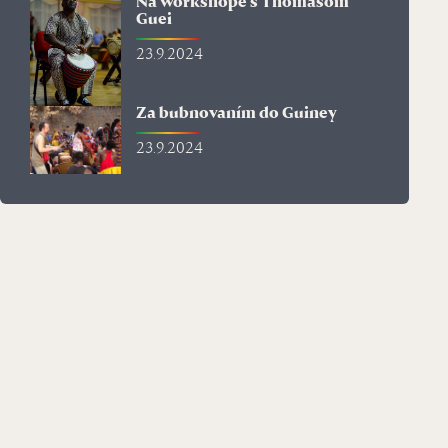
Na workshope s Thomasom
Guei
23.9.2024
Za bubnovaním do Guiney
23.9.2024