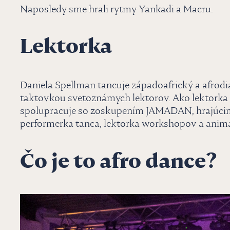
Naposledy sme hrali rytmy Yankadi a Macru.
Lektorka
Daniela Spellman tancuje západoafrický a afrodi
taktovkou svetoznámych lektorov. Ako lektorka 
spolupracuje so zoskupením JAMADAN, hrajúcim 
performerka tanca, lektorka workshopov a animá
Čo je to afro dance?