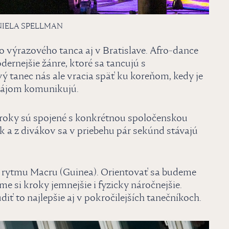
NIELA SPELLMAN
o výrazového tanca aj v Bratislave. Afro-dance
dernejšie žánre, ktoré sa tancujú s
tanec nás ale vracia späť ku koreňom, kedy je
zájom komunikujú.
 kroky sú spojené s konkrétnou spoločenskou
a z divákov sa v priebehu pár sekúnd stávajú
rytmu Macru (Guinea). Orientovať sa budeme
e si kroky jemnejšie i fyzicky náročnejšie.
diť to najlepšie aj v pokročilejších tanečníkoch.