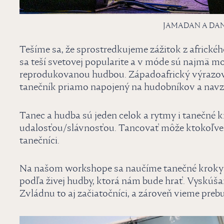
JAMADAN A DA
Tešíme sa, že sprostredkujeme zážitok z africkéh
sa teší svetovej popularite a v móde sú najmä mo
reprodukovanou hudbou. Západoafrický výrazový 
tanečník priamo napojený na hudobníkov a nav
Tanec a hudba sú jeden celok a rytmy i tanečné
udalosťou/slávnosťou. Tancovať môže ktokoľvek 
tanečníci.
Na našom workshope sa naučíme tanečné kroky 
podľa živej hudby, ktorá nám bude hrať. Vyskúšam
Zvládnu to aj začiatočníci, a zároveň vieme prebu